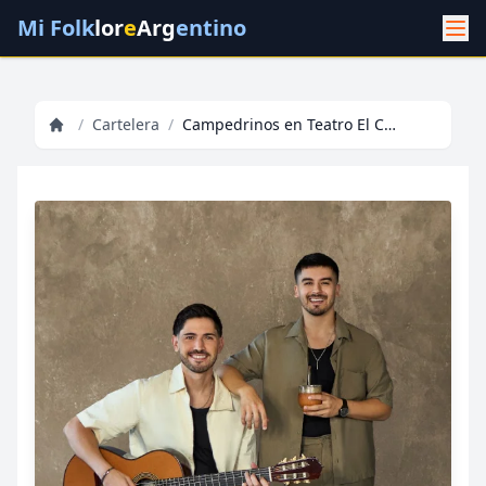
Mi Folk
lor
e
Arg
entino
/
Cartelera
/
Campedrinos en Teatro El Círculo