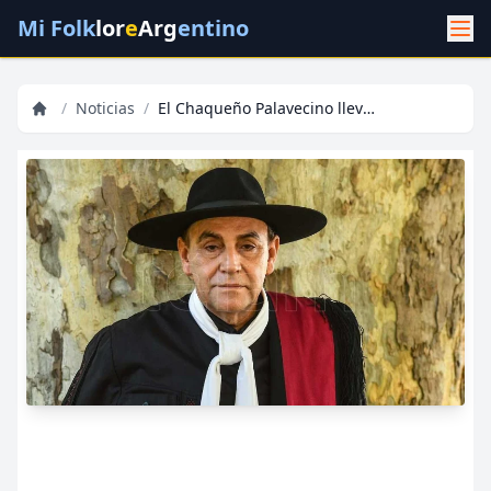
Mi Folk
lor
e
Arg
entino
/
Noticias
/
El Chaqueño Palavecino lleva el folklore argentino al fenómeno del streaming “Un Poco de Ruido”