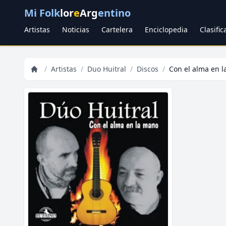
Mi Folk
lor
e
Arg
entino
Artistas
Noticias
Cartelera
Enciclopedia
Clasifi
/
Artistas
/
Duo Huitral
/
Discos
/
Con el alma en 