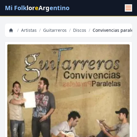
Mi Folk
lor
e
Arg
entino
/
Artistas
/
Guitarreros
/
Discos
/
Convivencias paralel