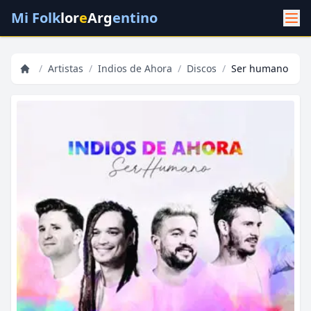
Mi Folk
lor
e
Arg
entino
/
Artistas
/
Indios de Ahora
/
Discos
/
Ser humano