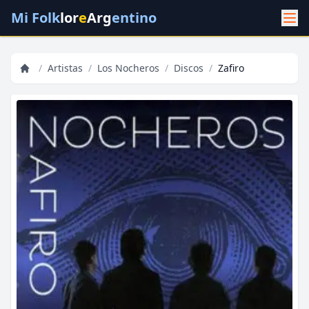
Mi Folk
lor
e
Arg
entino
/
Artistas
/
Los Nocheros
/
Discos
/
Zafiro