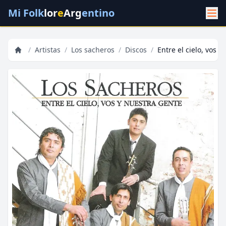
Mi Folk
lor
e
Arg
entino
/
Artistas
/
Los sacheros
/
Discos
/