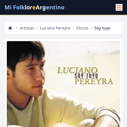
Mi Folk
lor
e
Arg
entino
/
Artistas
/
Luciano Pereyra
/
Discos
/
Soy tuyo