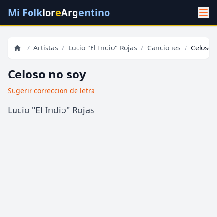
Mi Folk
lor
e
Arg
entino
/
Artistas
/
Lucio "El Indio" Rojas
/
Canciones
/
Celoso 
Celoso no soy
Sugerir correccion de letra
Lucio "El Indio" Rojas