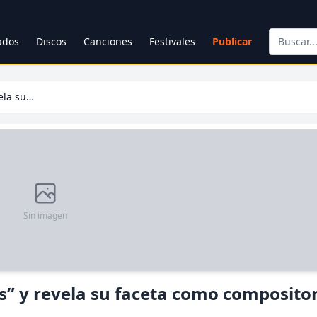
cados
Discos
Canciones
Festivales
Publicar
Maggie Cullen presenta “Décimas” y revela su faceta como compositora
Sin imagen
” y revela su faceta como composito