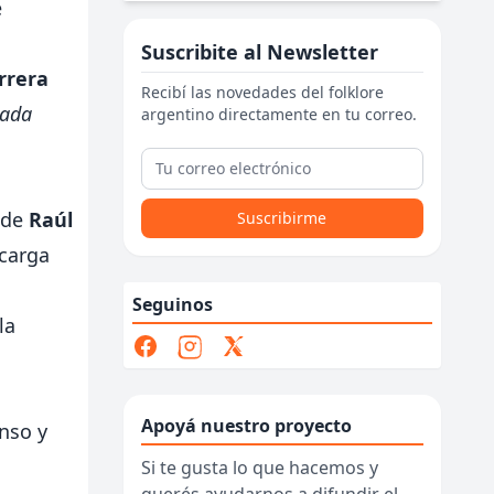
e
Suscribite al Newsletter
rrera
Recibí las novedades del folklore
lada
argentino directamente en tu correo.
 de
Raúl
Suscribirme
 carga
Seguinos
la
Apoyá nuestro proyecto
nso y
Si te gusta lo que hacemos y
querés ayudarnos a difundir el