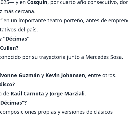
2025— y en
Cosquín
, por cuarto año consecutivo, do
z más cercana.
”
en un importante teatro porteño, antes de empren
ativos del país.
y “Décimas”
 Cullen?
econocido por su trayectoria junto a Mercedes Sosa.
Ivonne Guzmán
y
Kevin Johansen
, entre otros.
 disco?
da de
Raúl Carnota
y
Jorge Marziali
.
“Décimas”?
composiciones propias y versiones de clásicos