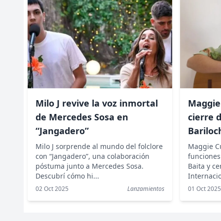
Milo J revive la voz inmortal
Maggie 
de Mercedes Sosa en
cierre 
“Jangadero”
Bariloc
Milo J sorprende al mundo del folclore
Maggie C
con “Jangadero”, una colaboración
funciones 
póstuma junto a Mercedes Sosa.
Baita y ce
Descubrí cómo hi...
Internacio
02 Oct 2025
Lanzamientos
01 Oct 202