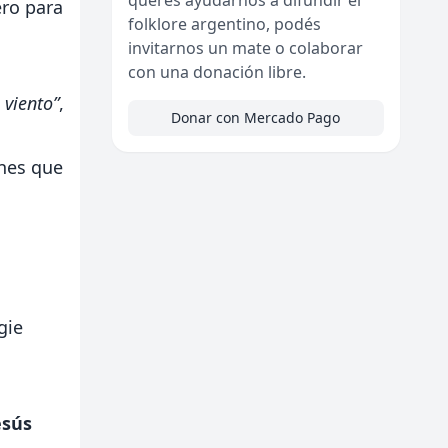
ero para
folklore argentino, podés
invitarnos un mate o colaborar
con una donación libre.
 viento”
,
Donar con Mercado Pago
ones que
gie
esús