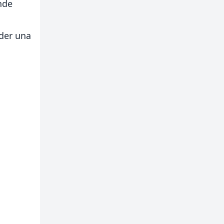
nde
der una