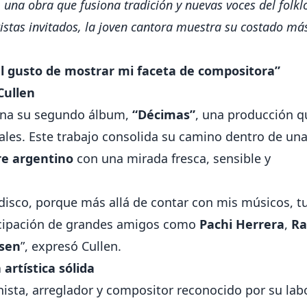
una obra que fusiona tradición y nuevas voces del folkl
istas invitados, la joven cantora muestra su costado má
el gusto de mostrar mi faceta de compositora”
Cullen
na su segundo álbum,
“Décimas”
, una producción q
tales. Este trabajo consolida su camino dentro de un
re argentino
con una mirada fresca, sensible y
l disco, porque más allá de contar con mis músicos, tu
icipación de grandes amigos como
Pachi Herrera
,
Ra
nsen
”, expresó Cullen.
artística sólida
anista, arreglador y compositor reconocido por su lab