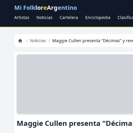
Mi Folk
lor
e
Arg
entino
Artistas
Noticias
Cartelera
Enciclopedia
Clasifi
/
Noticias
/
Maggie Cullen presenta “Décimas