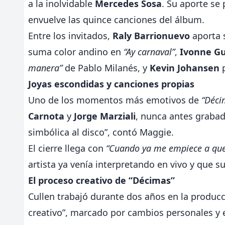
a la inolvidable
Mercedes Sosa
. Su aporte se
envuelve las quince canciones del álbum.
Entre los invitados,
Raly Barrionuevo
aporta 
suma color andino en
“Ay carnaval”
,
Ivonne G
manera”
de Pablo Milanés, y
Kevin Johansen
p
Joyas escondidas y canciones propias
Uno de los momentos más emotivos de
“Déci
Carnota
y
Jorge Marziali
, nunca antes grabad
simbólica al disco”, contó Maggie.
El cierre llega con
“Cuando ya me empiece a que
artista ya venía interpretando en vivo y que s
El proceso creativo de “Décimas”
Cullen trabajó durante dos años en la producc
creativo”, marcado por cambios personales y