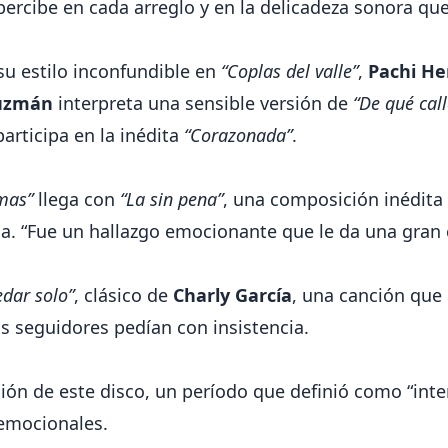
 percibe en cada arreglo y en la delicadeza sonora qu
su estilo inconfundible en
“Coplas del valle”
,
Pachi He
uzmán
interpreta una sensible versión de
“De qué cal
articipa en la inédita
“Corazonada”
.
mas”
llega con
“La sin pena”
, una composición inédita
a. “Fue un hallazgo emocionante que le da una gran
dar solo”
, clásico de
Charly García
, una canción que 
us seguidores pedían con insistencia.
ión de este disco, un período que definió como “inte
 emocionales.