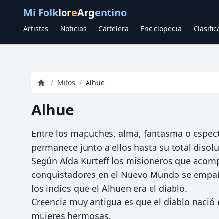
Mi Folk
lor
e
Arg
entino
Artistas
Noticias
Cartelera
Enciclopedia
Clasifi
/
Mitos
/
Alhue
Alhue
Entre los mapuches, alma, fantasma o espect
permanece junto a ellos hasta su total disolu
Según Aída Kurteff los misioneros que acom
conquistadores en el Nuevo Mundo se empañ
los indios que el Alhuen era el diablo.
Creencia muy antigua es que el diablo nació
mujeres hermosas.