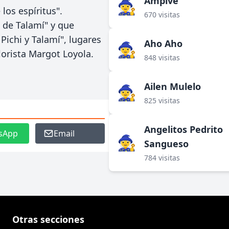
Ampive
🧙‍♀️
los espíritus".
670 visitas
o de Talamí" y que
Pichi y Talamí", lugares
Aho Aho
🧙‍♀️
lorista Margot Loyola.
848 visitas
Ailen Mulelo
🧙‍♀️
825 visitas
Angelitos Pedrito
sApp
Email
🧙‍♀️
Sangueso
784 visitas
Otras secciones