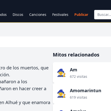
cados
Discos
Canciones
Festivales
Publicar
Mitos relacionados
ro de los muertos, que
Am
🧙‍♀️
ción.
672 visitas
pañaron a los
aron en hacer creer a
Amomarintun
🧙‍♀️
619 visitas
 en Alhué y que enamora