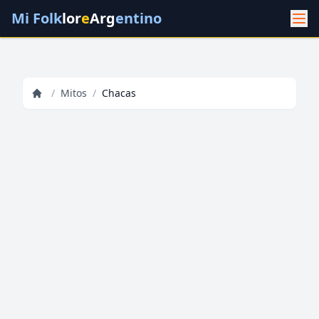
Mi Folk
lor
e
Arg
entino
/
Mitos
/
Chacas