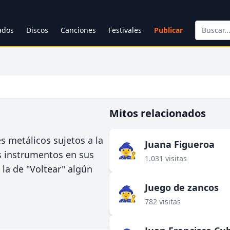
cados
Discos
Canciones
Festivales
Publicar
Mitos relacionados
s metálicos sujetos a la
Juana Figueroa
🧙‍♀️
s instrumentos en sus
1.031 visitas
la de "Voltear" algún
Juego de zancos
🧙‍♀️
782 visitas