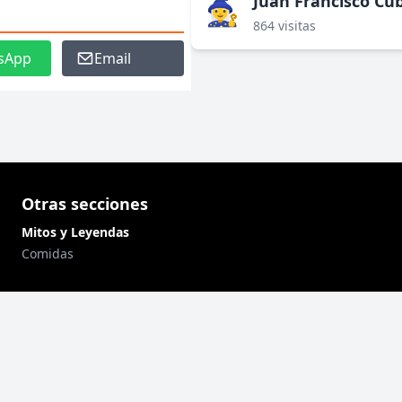
Juan Francisco Cub
🧙‍♀️
864 visitas
sApp
Email
Otras secciones
Mitos y Leyendas
Comidas