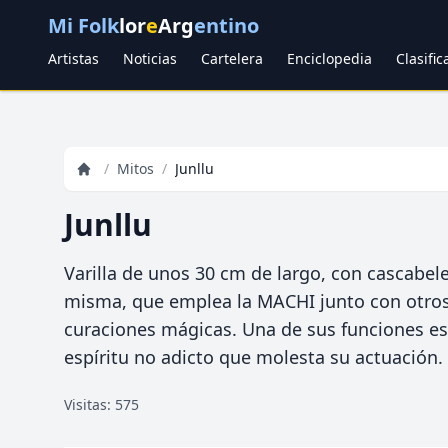
Mi Folk
lor
e
Arg
entino
Artistas
Noticias
Cartelera
Enciclopedia
Clasifi
/
Mitos
/
Junllu
Junllu
Varilla de unos 30 cm de largo, con cascabele
misma, que emplea la MACHI junto con otro
curaciones mágicas. Una de sus funciones es 
espíritu no adicto que molesta su actuación.
Visitas: 575