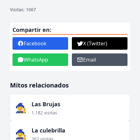
Visitas: 1067
Compartir en:
Facebook
X (Twitter)
WhatsApp
Email
Mitos relacionados
Las Brujas
🧙‍♀️
1.182 visitas
La culebrilla
🧙‍♀️
762 visitas