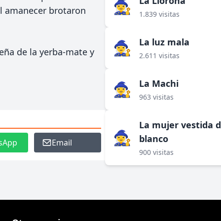
La Llorona
🧙‍♀️
Al amanecer brotaron
1.839 visitas
La luz mala
🧙‍♀️
ueña de la yerba-mate y
2.611 visitas
La Machi
🧙‍♀️
963 visitas
La mujer vestida 
🧙‍♀️
blanco
sApp
Email
900 visitas