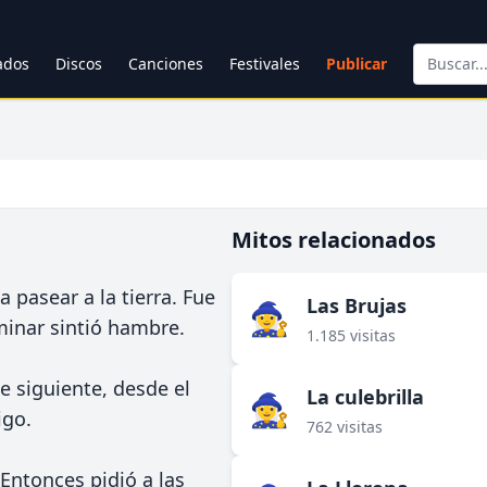
cados
Discos
Canciones
Festivales
Publicar
Mitos relacionados
 pasear a la tierra. Fue
Las Brujas
🧙‍♀️
inar sintió hambre.
1.185 visitas
he siguiente, desde el
La culebrilla
🧙‍♀️
igo.
762 visitas
Entonces pidió a las