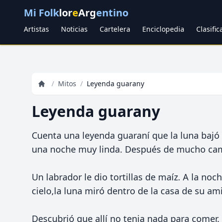
Mi Folk
lor
e
Arg
entino
Artistas
Noticias
Cartelera
Enciclopedia
Clasifi
/
Mitos
/
Leyenda guarany
Leyenda guarany
Cuenta una leyenda guaraní que la luna bajó a
una noche muy linda. Después de mucho cam
Un labrador le dio tortillas de maíz. A la noc
cielo,la luna miró dentro de la casa de su am
Descubrió que allí no tenia nada para comer. 