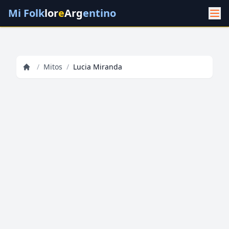
Mi Folk
lor
e
Arg
entino
/
Mitos
/
Lucia Miranda