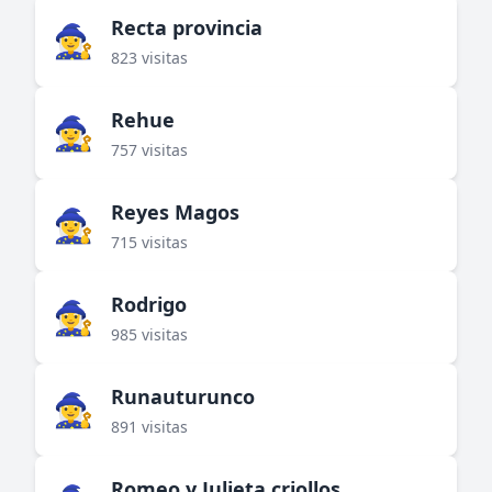
Recta provincia
🧙‍♀️
823 visitas
Rehue
🧙‍♀️
757 visitas
Reyes Magos
🧙‍♀️
715 visitas
Rodrigo
🧙‍♀️
985 visitas
Runauturunco
🧙‍♀️
891 visitas
Romeo y Julieta criollos