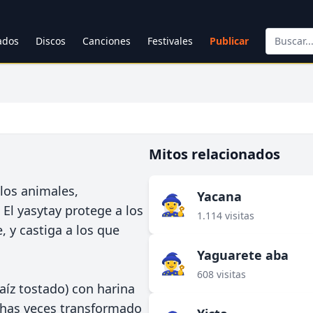
cados
Discos
Canciones
Festivales
Publicar
Mitos relacionados
 los animales,
Yacana
🧙‍♀️
 El yasytay protege a los
1.114 visitas
 y castiga a los que
Yaguarete aba
🧙‍♀️
608 visitas
aíz tostado) con harina
chas veces transformado