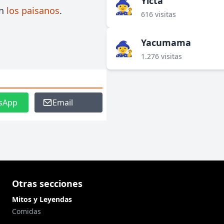
Yicta
🧙‍♀️
on
los paisanos
.
616 visitas
Yacumama
🧙‍♀️
1.276 visitas
sApp
Email
Otras secciones
Mitos y Leyendas
Comidas