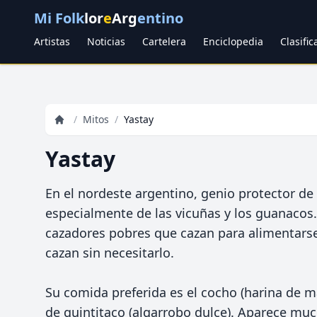
Mi Folk
lor
e
Arg
entino
Artistas
Noticias
Cartelera
Enciclopedia
Clasifi
/
Mitos
/
Yastay
Yastay
En el nordeste argentino, genio protector de
especialmente de las vicuñas y los guanacos.
cazadores pobres que cazan para alimentarse,
cazan sin necesitarlo.
Su comida preferida es el cocho (harina de m
de quintitaco (algarrobo dulce). Aparece mu