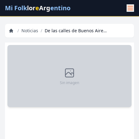
Mi Folk
lor
e
Arg
entino
/
Noticias
/
De las calles de Buenos Aires al estrellato: la increíble historia de un artista del folklore argentino
Sin imagen