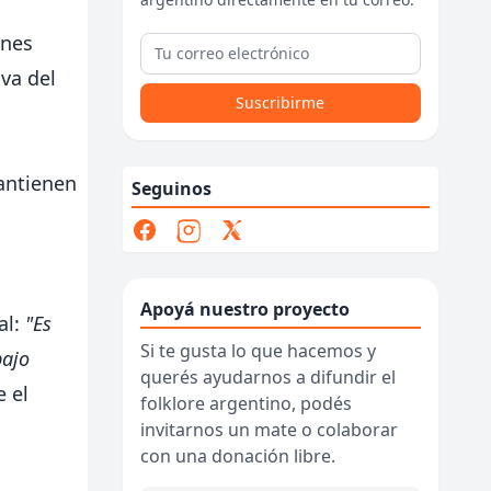
enes
va del
Suscribirme
mantienen
Seguinos
Apoyá nuestro proyecto
al:
"Es
Si te gusta lo que hacemos y
bajo
querés ayudarnos a difundir el
e el
folklore argentino, podés
invitarnos un mate o colaborar
con una donación libre.