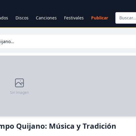
cados
Discos
Canciones
Festivales
Publicar
Gran Festival del 9 de Julio en Campo Quijano: Música y Tradición
Sin imagen
Campo Quijano: Música y Tradición