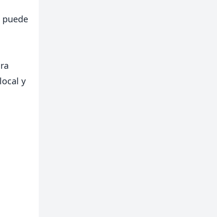
e puede
ara
ocal y