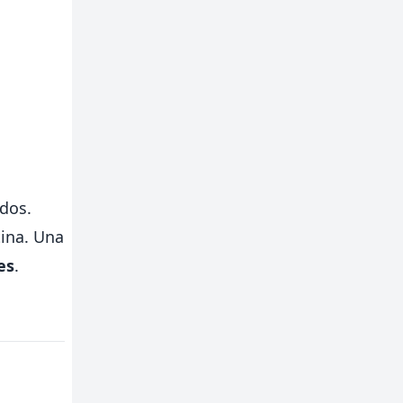
idos.
ina. Una
es
.