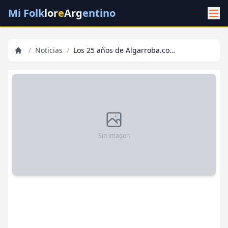
Mi Folk
lor
e
Arg
entino
/
Noticias
/
Los 25 años de Algarroba.com en 25 anécdotas imperdibles
Sin imagen