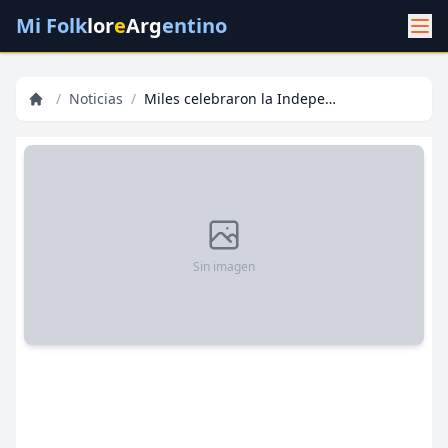
Mi Folk
lor
e
Arg
entino
/
Noticias
/
Miles celebraron la Independencia en una peña folclórica
Sin imagen