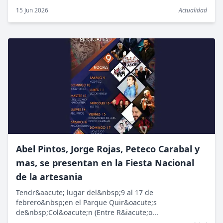
15 Jun 2026
Actualidad
Abel Pintos, Jorge Rojas, Peteco Carabal y
mas, se presentan en la Fiesta Nacional
de la artesania
Tendr&aacute; lugar del&nbsp;9 al 17 de
febrero&nbsp;en el Parque Quir&oacute;s
de&nbsp;Col&oacute;n (Entre R&iacute;o...