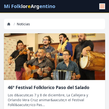
Mi Folk
lor
e
Arg
entino
/
Noticias
46º Festival Folklorico Paso del Salado
Los d&iacute;as 7 y 8 de diciembre, La Callejera y
Orlando Vera Cruz animar&aacute;n el Festival
Folkl&oacute;rico Pas...