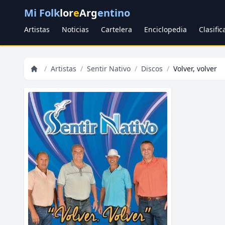
Mi Folk
lor
e
Arg
entino
Artistas
Noticias
Cartelera
Enciclopedia
Clasifi
/
Artistas
/
Sentir Nativo
/
Discos
/
Volver, volver