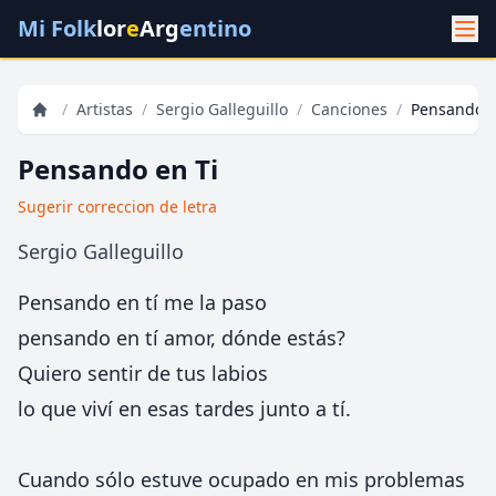
Mi Folk
lor
e
Arg
entino
/
Artistas
/
Sergio Galleguillo
/
Canciones
/
Pensando e
Pensando en Ti
Sugerir correccion de letra
Sergio Galleguillo
Pensando en tí me la paso
pensando en tí amor, dónde estás?
Quiero sentir de tus labios
lo que viví en esas tardes junto a tí.
Cuando sólo estuve ocupado en mis problemas