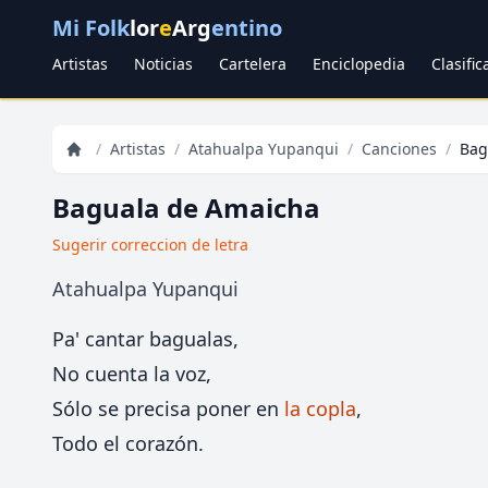
Mi Folk
lor
e
Arg
entino
Artistas
Noticias
Cartelera
Enciclopedia
Clasifi
/
Artistas
/
Atahualpa Yupanqui
/
Canciones
/
Bag
Baguala de Amaicha
Sugerir correccion de letra
Atahualpa Yupanqui
Pa' cantar bagualas,
No cuenta la voz,
Sólo se precisa poner en
la copla
,
Todo el corazón.