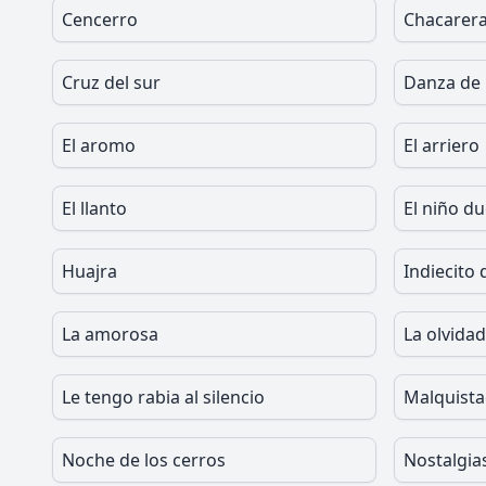
Cencerro
Chacarera
Cruz del sur
Danza de
El aromo
El arriero
El llanto
El niño d
Huajra
Indiecito
La amorosa
La olvida
Le tengo rabia al silencio
Malquist
Noche de los cerros
Nostalgi