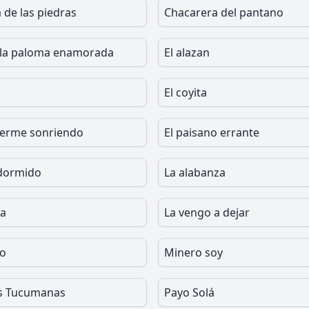
 de las piedras
Chacarera del pantano
 la paloma enamorada
El alazan
El coyita
uerme sonriendo
El paisano errante
 dormido
La alabanza
da
La vengo a dejar
ao
Minero soy
as Tucumanas
Payo Solá