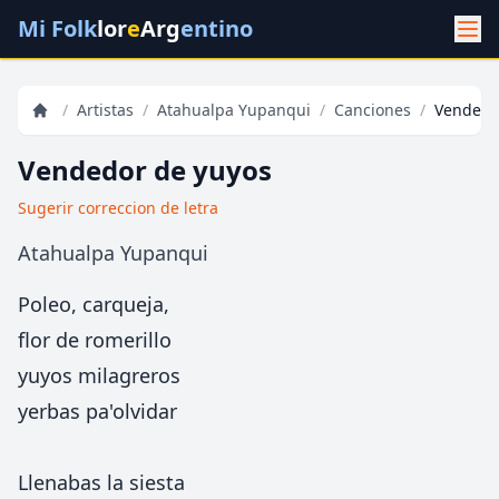
Mi Folk
lor
e
Arg
entino
/
Artistas
/
Atahualpa Yupanqui
/
Canciones
/
Vendedo
Vendedor de yuyos
Sugerir correccion de letra
Atahualpa Yupanqui
Poleo, carqueja,
flor de romerillo
yuyos milagreros
yerbas pa'olvidar
Llenabas la siesta