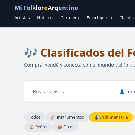
Mi Folk
lor
e
Arg
entino
Artistas
Noticias
Cartelera
Enciclopedia
Clasifi
🎶 Clasificados del F
Comprá, vendé y conectá con el mundo del folkl
Todos
🎸 Instrumentos
👗 Indumentaria
🏠 Peñas
📦 Otros