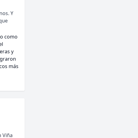
nos. Y
 que
do como
el
eras y
ograron
icos más
n Viña