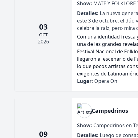
Show:
MATE Y FOLKLORE
Detalles:
La nueva generac
este 3 de octubre, el dúo
03
celebra la raíz, pero mira 
OCT
Con una identidad fresca
2026
una de las grandes revela
Festival Nacional de Folkl
llegaron al escenario de F
lo que pocos artistas con
exigentes de Latinoaméric
Lugar:
Opera On
Campedrinos
Show:
Campedrinos en Tea
09
Detalles:
Luego de consagr