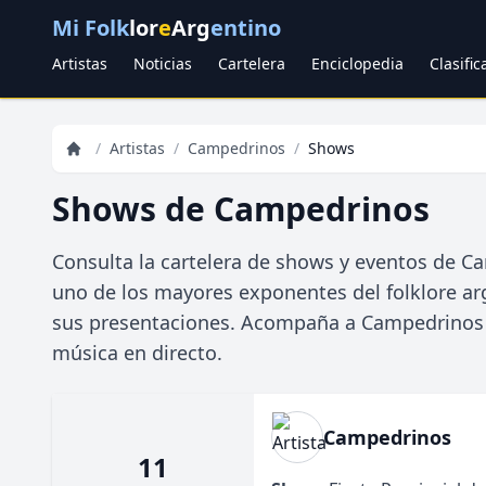
Mi Folk
lor
e
Arg
entino
Artistas
Noticias
Cartelera
Enciclopedia
Clasifi
/
Artistas
/
Campedrinos
/
Shows
Shows de Campedrinos
Consulta la cartelera de shows y eventos de Ca
uno de los mayores exponentes del folklore arg
sus presentaciones. Acompaña a Campedrinos en
música en directo.
Campedrinos
11