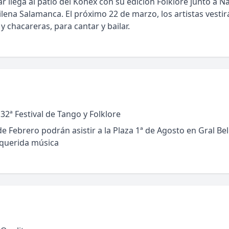
tar llega al patio del Konex con su edición Folklore junto a N
ena Salamanca. El próximo 22 de marzo, los artistas vestir
 chacareras, para cantar y bailar.
2ª Festival de Tango y Folklore
e Febrero podrán asistir a la Plaza 1ª de Agosto en Gral Be
 querida música