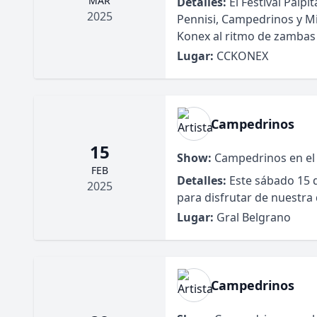
MAR
Detalles:
El Festival Palpi
2025
Pennisi, Campedrinos y Mil
Konex al ritmo de zambas y
Lugar:
CCKONEX
Campedrinos
15
Show:
Campedrinos en el 3
FEB
Detalles:
Este sábado 15 d
2025
para disfrutar de nuestra
Lugar:
Gral Belgrano
Campedrinos