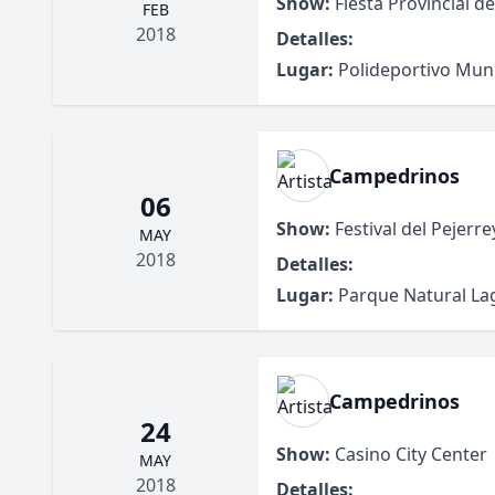
Show:
Fiesta Provincial de 
FEB
2018
Detalles:
Lugar:
Polideportivo Muni
Campedrinos
06
Show:
Festival del Pejerre
MAY
2018
Detalles:
Lugar:
Parque Natural L
Campedrinos
24
Show:
Casino City Center
MAY
2018
Detalles: