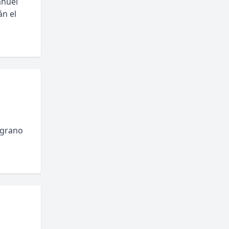
ahuel
án el
lgrano