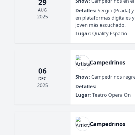
29
Show:
Campedrinos en el 
AUG
Detalles:
Sergio (Prada) y
2025
en plataformas digitales 
joven más escuchado.
Lugar:
Quality Espacio
Campedrinos
06
Show:
Campedrinos regre
DEC
2025
Detalles:
Lugar:
Teatro Opera On
Campedrinos