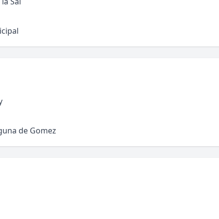
la Sal
cipal
y
aguna de Gomez