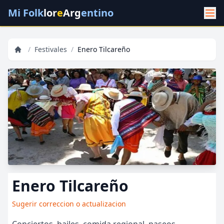
Mi Folk
lor
e
Arg
entino
/
Festivales
/
Enero Tilcareño
Enero Tilcareño
Sugerir correccion o actualizacion