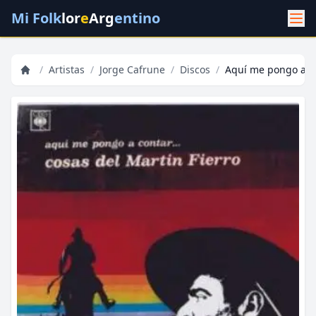
Mi Folk
lor
e
Arg
entino
/
Artistas
/
Jorge Cafrune
/
Discos
/