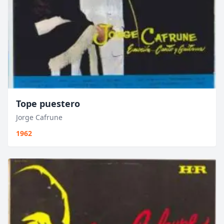
Tope puestero
Jorge Cafrune
1962