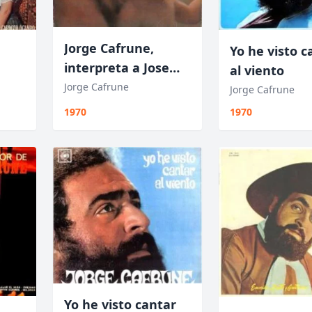
Jorge Cafrune,
Yo he visto c
interpreta a Jose
al viento
Pedroni
Jorge Cafrune
Jorge Cafrune
1970
1970
Yo he visto cantar