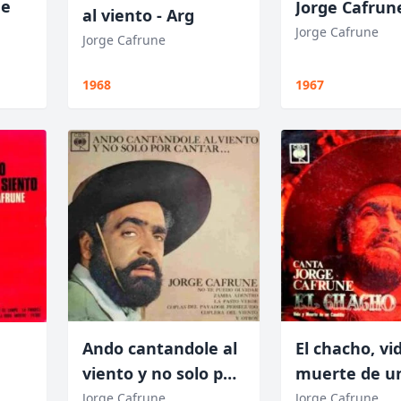
ge
Jorge Cafrun
al viento - Arg
Jorge Cafrune
Jorge Cafrune
1968
1967
Ando cantandole al
El chacho, vi
viento y no solo por
muerte de u
cantar
caudillo
Jorge Cafrune
Jorge Cafrune