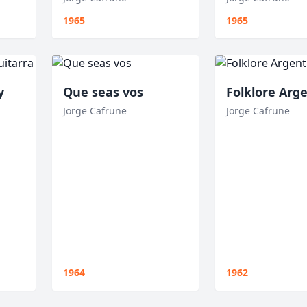
1965
1965
y
Que seas vos
Folklore Arg
Jorge Cafrune
Jorge Cafrune
1964
1962