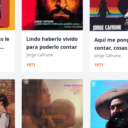
s le
Lindo haberlo vivido
Aquí me pon
para poderlo contar
contar, cosas
Jorge Cafrune
Fierro
Jorge Cafrune
1971
1971