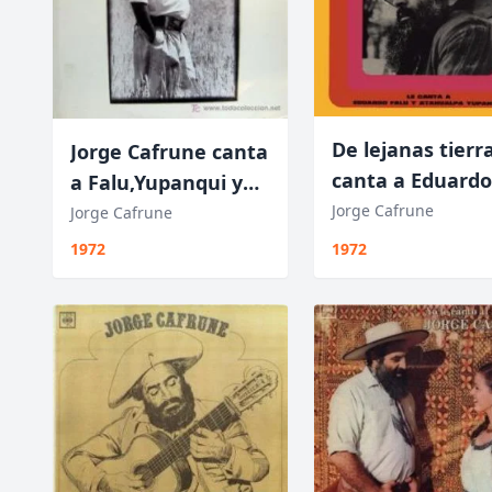
De lejanas tierra
Jorge Cafrune canta
canta a Eduardo
a Falu,Yupanqui y
Falu y
Jorge Cafrune
Davalos
Jorge Cafrune
1972
1972