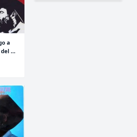
go a
 del M