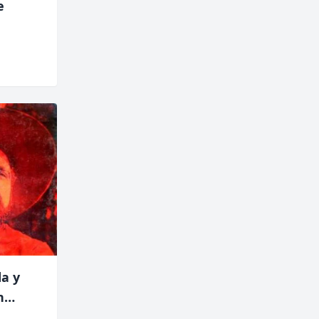
e
da y
n