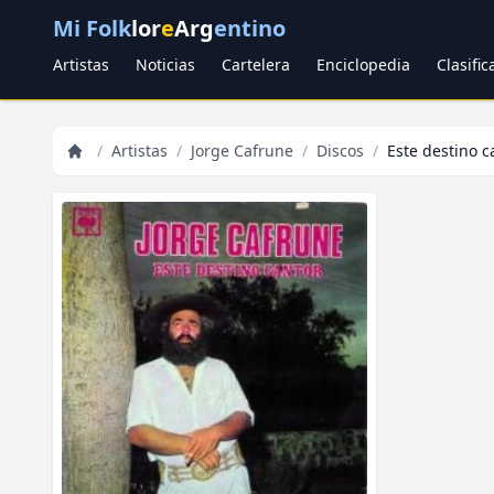
Mi Folk
lor
e
Arg
entino
Artistas
Noticias
Cartelera
Enciclopedia
Clasifi
/
Artistas
/
Jorge Cafrune
/
Discos
/
Este destino c