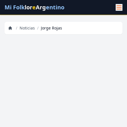
Mi Folk
lor
e
Arg
entino
/
Noticias
/
Jorge Rojas