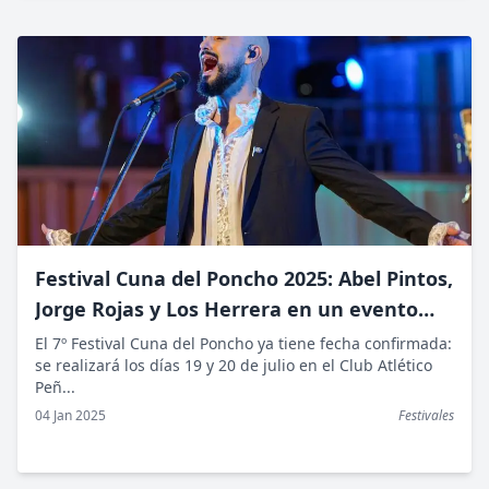
Festival Cuna del Poncho 2025: Abel Pintos,
Jorge Rojas y Los Herrera en un evento
imperdible en Belén
El 7º Festival Cuna del Poncho ya tiene fecha confirmada:
se realizará los días 19 y 20 de julio en el Club Atlético
Peñ...
04 Jan 2025
Festivales