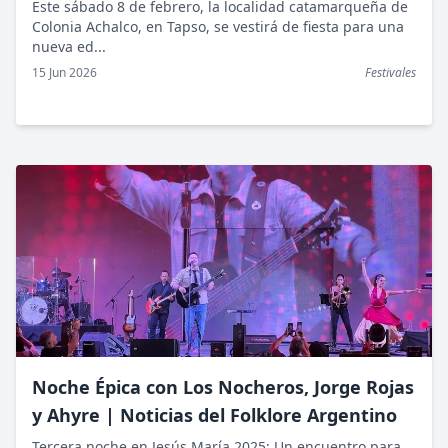
Colonia Achalco
Este sábado 8 de febrero, la localidad catamarqueña de
Colonia Achalco, en Tapso, se vestirá de fiesta para una
nueva ed...
15 Jun 2026
Festivales
Noche Épica con Los Nocheros, Jorge Rojas
y Ahyre | Noticias del Folklore Argentino
Tercera noche en Jesús María 2025: Un encuentro para