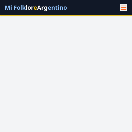
Mi Folk
lor
e
Arg
entino