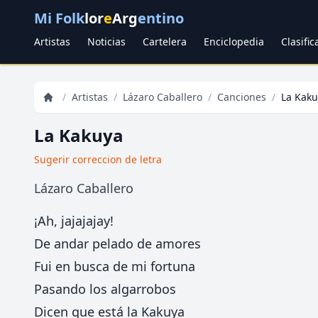
Mi Folk
lor
e
Arg
entino
Artistas
Noticias
Cartelera
Enciclopedia
Clasifi
/
Artistas
/
Lázaro Caballero
/
Canciones
/
La Kak
La Kakuya
Sugerir correccion de letra
Lázaro Caballero
¡Ah, jajajajay!
De andar pelado de amores
Fui en busca de mi fortuna
Pasando los algarrobos
Dicen que está la Kakuya