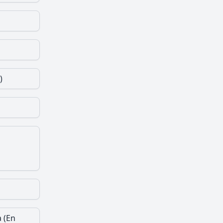
)
 (En