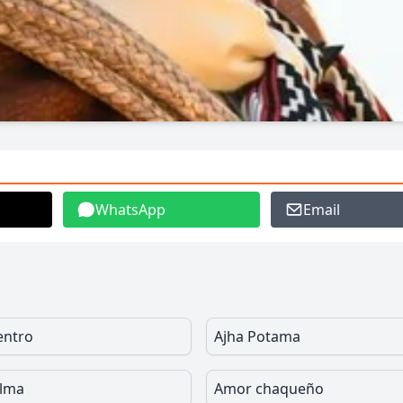
WhatsApp
Email
entro
Ajha Potama
alma
Amor chaqueño