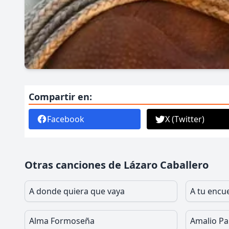
Compartir en:
Facebook
X (Twitter)
Otras canciones de Lázaro Caballero
A donde quiera que vaya
A tu encu
Alma Formoseña
Amalio P