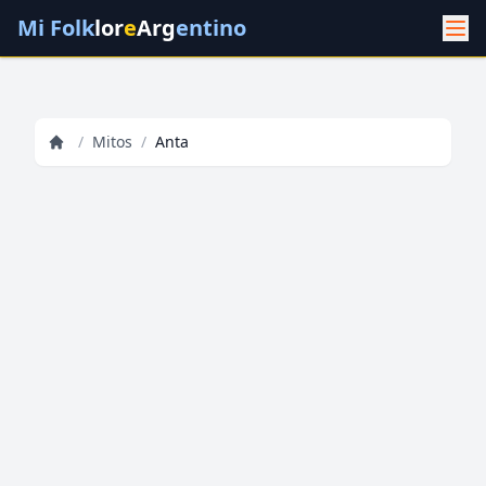
Mi Folk
lor
e
Arg
entino
/
Mitos
/
Anta