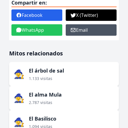
Compartir en:
Facebook
X (Twitter)
WhatsApp
Email
Mitos relacionados
El árbol de sal
🧙‍♀️
1.133 visitas
El alma Mula
🧙‍♀️
2.787 visitas
El Basilisco
🧙‍♀️
1.094 visitas