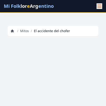
Mi Folk
lor
e
Arg
entino
/
Mitos
/
El accidente del chofer