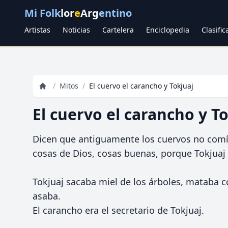
Mi Folk
lor
e
Arg
entino
Artistas
Noticias
Cartelera
Enciclopedia
Clasifi
/
Mitos
/
El cuervo el carancho y Tokjuaj
El cuervo el carancho y T
Dicen que antiguamente los cuervos no com
cosas de Dios, cosas buenas, porque Tokjuaj
Tokjuaj sacaba miel de los árboles, mataba co
asaba.
El carancho era el secretario de Tokjuaj.