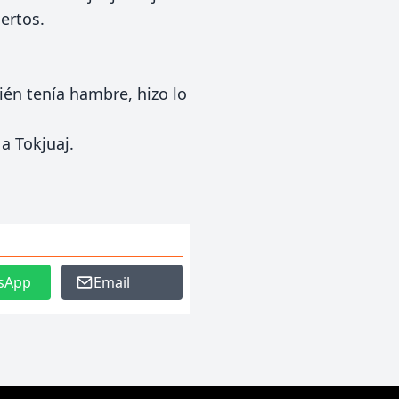
ertos.
ién tenía hambre, hizo lo
a Tokjuaj.
sApp
Email