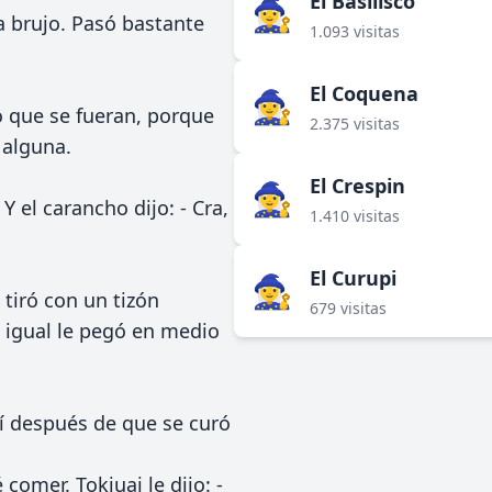
El Basilisco
🧙‍♀️
ra brujo. Pasó bastante
1.093 visitas
El Coquena
🧙‍♀️
ho que se fueran, porque
2.375 visitas
 alguna.
El Crespin
🧙‍♀️
Y el carancho dijo: - Cra,
1.410 visitas
El Curupi
🧙‍♀️
 tiró con un tizón
679 visitas
 igual le pegó en medio
sí después de que se curó
omer. Tokjuaj le dijo: -