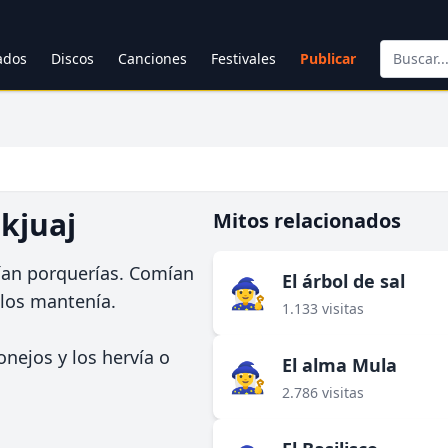
cados
Discos
Canciones
Festivales
Publicar
okjuaj
Mitos relacionados
ían porquerías. Comían
El árbol de sal
🧙‍♀️
 los mantenía.
1.133 visitas
nejos y los hervía o
El alma Mula
🧙‍♀️
2.786 visitas