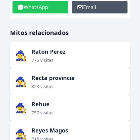
WhatsApp
Email
Mitos relacionados
Raton Perez
🧙‍♀️
776 visitas
Recta provincia
🧙‍♀️
823 visitas
Rehue
🧙‍♀️
757 visitas
Reyes Magos
🧙‍♀️
715 visitas