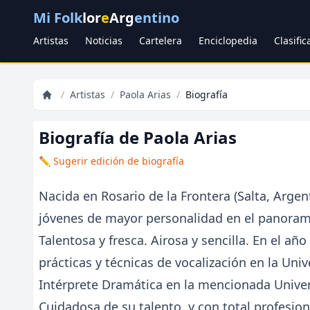
Mi Folk
lor
e
Arg
entino
Artistas
Noticias
Cartelera
Enciclopedia
Clasifi
/
Artistas
/
Paola Arias
/
Biografía
Biografía de Paola Arias
✏️ Sugerir edición de biografía
Nacida en Rosario de la Frontera (Salta, Arge
jóvenes de mayor personalidad en el panorama
Talentosa y fresca. Airosa y sencilla. En el a
prácticas y técnicas de vocalización en la Un
Intérprete Dramática en la mencionada Unive
Cuidadosa de su talento, y con total profesio