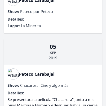
Peteco Carabajal
Show:
Peteco por Peteco
Detalles:
Lugar:
La Minerita
05
SEP
2019
Peteco Carabajal
Show:
Chacarera, Cine y algo más
Detalles:
Se presentara la película “Chacarera” junto a mis
hijos Martina y Homero y después habrá un cierre