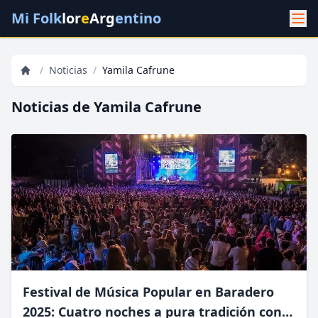
Mi Folk
lor
e
Arg
entino
/
Noticias
/
Yamila Cafrune
Noticias de Yamila Cafrune
Festival de Música Popular en Baradero
2025: Cuatro noches a pura tradición con