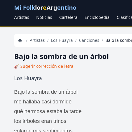
Mi Folk
lor
e
Arg
entino
Artistas
Noticias
Cartelera
Enciclopedia
Clasifi
/
Artistas
/
Los Huayra
/
Canciones
/
Bajo la somb
Bajo la sombra de un árbol
🎸 Sugerir corrección de letra
Los Huayra
Bajo la sombra de un árbol
me hallaba casi dormido
qué hermosa estaba la tarde
los árboles eran trinos
volaron mis sentimientos