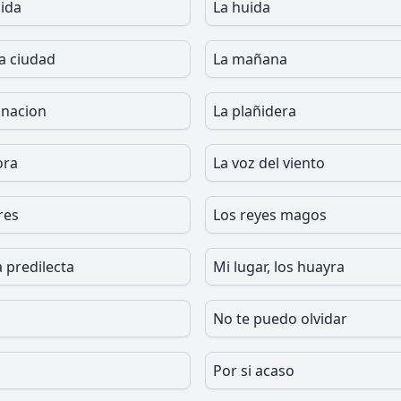
ida
La huida
la ciudad
La mañana
inacion
La plañidera
ora
La voz del viento
res
Los reyes magos
a predilecta
Mi lugar, los huayra
No te puedo olvidar
Por si acaso