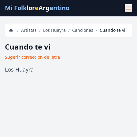
Mi Folk
lor
e
Arg
entino
/
Artistas
/
Los Huayra
/
Canciones
/
Cuando te vi
Cuando te vi
Sugerir correccion de letra
Los Huayra