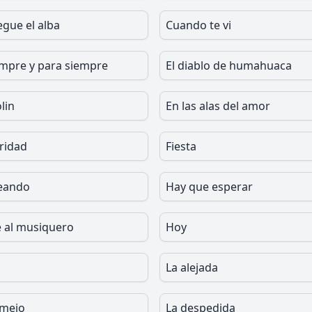
egue el alba
Cuando te vi
mpre y para siempre
El diablo de humahuaca
olin
En las alas del amor
aridad
Fiesta
eando
Hay que esperar
 al musiquero
Hoy
La alejada
rmejo
La despedida