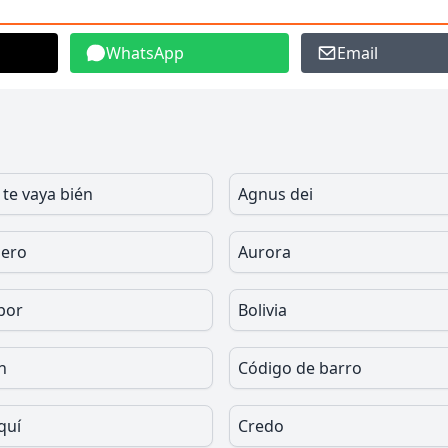
WhatsApp
Email
 te vaya bién
Agnus dei
iero
Aurora
bor
Bolivia
n
Código de barro
quí
Credo