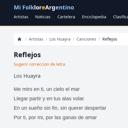
Mi Folk
lor
e
Arg
entino
Artistas
Noticias
Cartelera
Enciclopedia
Clasifi
/
Artistas
/
Los Huayra
/
Canciones
/
Reflejos
Reflejos
Sugerir correccion de letra
Los Huayra
Me miro en ti, un cielo el mar
Llegar partir y en tus alas volar
En un sueño sin fin, sin querer despertar
Por ti, por mi, por las ganas de amar