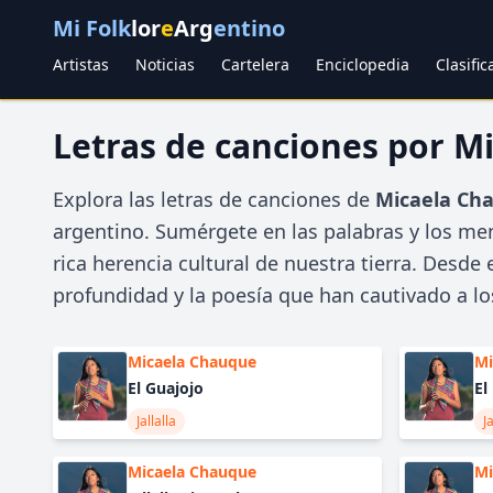
Mi Folk
lor
e
Arg
entino
Artistas
Noticias
Cartelera
Enciclopedia
Clasifi
Letras de canciones por M
Explora las letras de canciones de
Micaela Ch
argentino. Sumérgete en las palabras y los men
rica herencia cultural de nuestra tierra. Desde
profundidad y la poesía que han cautivado a lo
Micaela Chauque
Mi
El Guajojo
El
Jallalla
Ja
Micaela Chauque
Mi