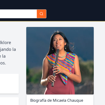
lklore
jando la
 la
ños.
Biografía de Micaela Chauque