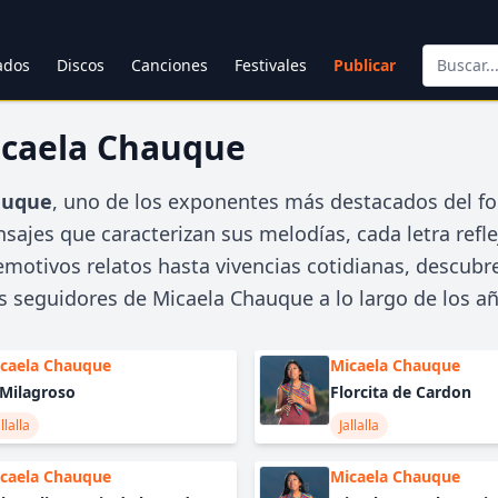
cados
Discos
Canciones
Festivales
Publicar
icaela Chauque
auque
, uno de los exponentes más destacados del fo
sajes que caracterizan sus melodías, cada letra refle
 emotivos relatos hasta vivencias cotidianas, descubre
s seguidores de Micaela Chauque a lo largo de los a
caela Chauque
Micaela Chauque
 Milagroso
Florcita de Cardon
llalla
Jallalla
caela Chauque
Micaela Chauque