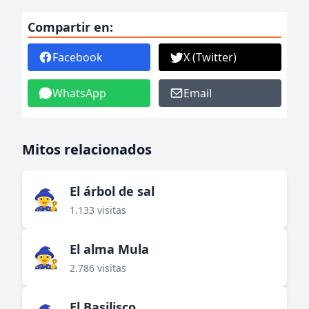
Compartir en:
Facebook
X (Twitter)
WhatsApp
Email
Mitos relacionados
El árbol de sal
🧙‍♀️
1.133 visitas
El alma Mula
🧙‍♀️
2.786 visitas
El Basilisco