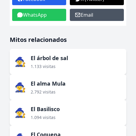
WhatsApp
Email
Mitos relacionados
El árbol de sal
🧙‍♀️
1.133 visitas
El alma Mula
🧙‍♀️
2.792 visitas
El Basilisco
🧙‍♀️
1.094 visitas
El Coquena