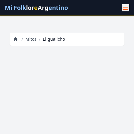
Mi Folk
lor
e
Arg
entino
/
Mitos
/
El gualicho