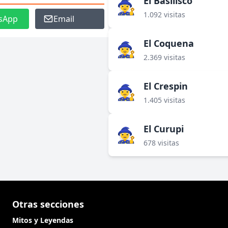
El Basilisco
🧙‍♀️
1.092 visitas
sApp
Email
El Coquena
🧙‍♀️
2.369 visitas
El Crespin
🧙‍♀️
1.405 visitas
El Curupi
🧙‍♀️
678 visitas
Otras secciones
Mitos y Leyendas