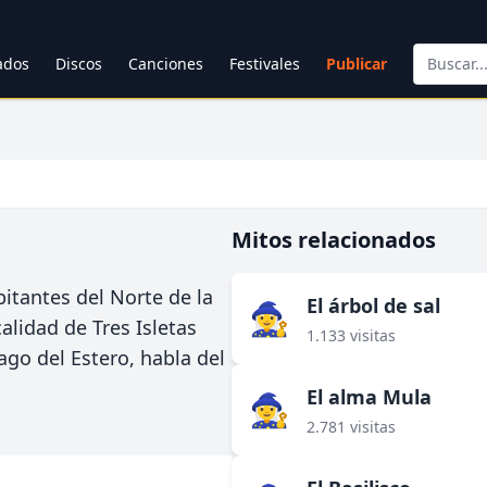
cados
Discos
Canciones
Festivales
Publicar
Mitos relacionados
itantes del Norte de la
El árbol de sal
🧙‍♀️
calidad de Tres Isletas
1.133 visitas
ago del Estero, habla del
El alma Mula
🧙‍♀️
2.781 visitas