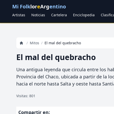
Mi Folk
lor
e
Arg
entino
Artistas
Noticias
Cartelera
Enciclopedia
Clasifi
/
Mitos
/
El mal del quebracho
El mal del quebracho
Una antigua leyenda que circula entre los hab
Provincia del Chaco, ubicada a partir de la lo
hacia el norte hasta Salta y oeste hasta Santi
Visitas: 801
Compartir en: