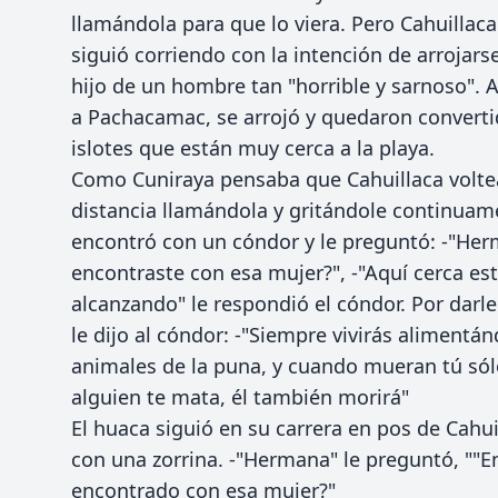
llamándola para que lo viera. Pero Cahuillaca
siguió corriendo con la intención de arrojarse
hijo de un hombre tan "horrible y sarnoso". Al 
a Pachacamac, se arrojó y quedaron convertido
islotes que están muy cerca a la playa.
Como Cuniraya pensaba que Cahuillaca voltear
distancia llamándola y gritándole continuam
encontró con un cóndor y le preguntó: -"Her
encontraste con esa mujer?", -"Aquí cerca está
alcanzando" le respondió el cóndor. Por darl
le dijo al cóndor: -"Siempre vivirás alimentá
animales de la puna, y cuando mueran tú sólo
alguien te mata, él también morirá"
El huaca siguió en su carrera en pos de Cahu
con una zorrina. -"Hermana" le preguntó, ""E
encontrado con esa mujer?"