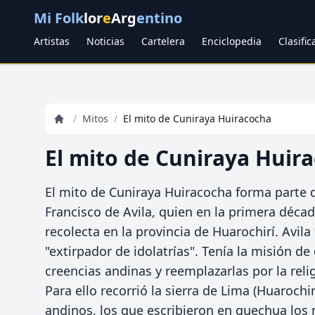
Mi Folk
lor
e
Arg
entino
Artistas
Noticias
Cartelera
Enciclopedia
Clasifi
/
Mitos
/
El mito de Cuniraya Huiracocha
El mito de Cuniraya Huir
El mito de Cuniraya Huiracocha forma parte d
Francisco de Avila, quien en la primera década
recolecta en la provincia de Huarochirí. Avi
"extirpador de idolatrías". Tenía la misión de
creencias andinas y reemplazarlas por la relig
Para ello recorrió la sierra de Lima (Huarochi
andinos, los que escribieron en quechua los 