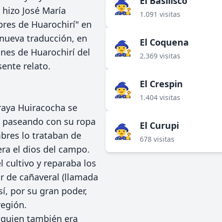
El Basilisco
🧙‍♀️
 hizo José María
1.091 visitas
bres de Huarochirí" en
 nueva traducción, en
El Coquena
🧙‍♀️
ones de Huarochirí del
2.369 visitas
ente relato.
El Crespin
🧙‍♀️
1.404 visitas
raya Huiracocha se
a paseando con su ropa
El Curupi
🧙‍♀️
bres lo trataban de
678 visitas
ra el dios del campo.
l cultivo y reparaba los
or de cañaveral (llamada
í, por su gran poder,
región.
 quien también era