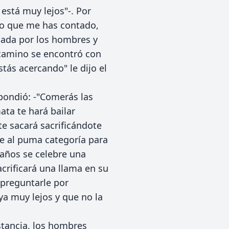
 está muy lejos"-. Por
r lo que me has contado,
iada por los hombres y
camino se encontró con
stás acercando" le dijo el
spondió: -"Comerás las
ata te hará bailar
te sacará sacrificándote
re al puma categoría para
años se celebre una
acrificará una llama en su
 preguntarle por
 ya muy lejos y que no la
istancia, los hombres