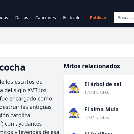
cados
Discos
Canciones
Festivales
Publicar
acocha
Mitos relacionados
e los escritos de
El árbol de sal
🧙‍♀️
 del siglo XVII los
1.133 visitas
la fue encargado como
 destruir las antiguas
El alma Mula
🧙‍♀️
ión católica.
2.781 visitas
rí) con ayudantes
mitos y leyendas de esa