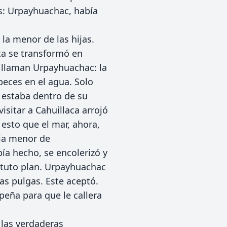
as: Urpayhuachac, había
la menor de las hijas.
ta se transformó en
e llaman Urpayhuachac: la
eces en el agua. Solo
 estaba dentro de su
isitar a Cahuillaca arrojó
 esto que el mar, ahora,
ija menor de
ía hecho, se encolerizó y
stuto plan. Urpayhuachac
las pulgas. Este aceptó.
peña para que le callera
 las verdaderas