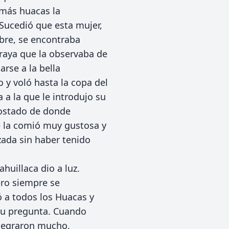
emás huacas la
 Sucedió que esta mujer,
bre, se encontraba
raya que la observaba de
rse a la bella
o y voló hasta la copa del
 la que le introdujo su
 costado de donde
se la comió muy gustosa y
ada sin haber tenido
huillaca dio a luz.
ero siempre se
ó a todos los Huacas y
 su pregunta. Cuando
alegraron mucho,